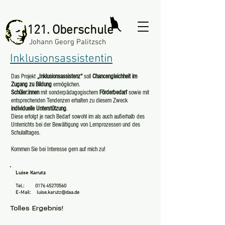
121. Oberschule
Johann Georg Palitzsch
Inklusionsassistentin
Das Projekt
„Inklusionsassistenz“
soll
Chancengleichheit im
Zugang zu Bildung
ermöglichen.
Schüler:innen
mit sonderpädagogischem
Förderbedarf
sowie mit
entsprechenden Tendenzen erhalten zu diesem Zweck
individuelle Unterstützung
.
Diese erfolgt je nach Bedarf sowohl im als auch außerhalb des
Unterrichts bei der Bewältigung von Lernprozessen und des
Schulalltages.
Kommen Sie bei Interesse gern auf mich zu!
Luise Karutz
Tel.:
0176 45270560
E-Mail:
luise.karutz@daa.de
Tolles Ergebnis!